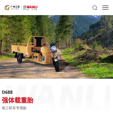
D688
强体载重胎
电三轮车专用胎